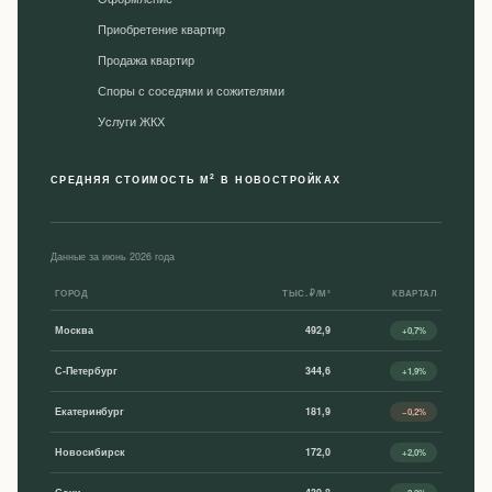
Приобретение квартир
Продажа квартир
Споры с соседями и сожителями
Уcлуги ЖКХ
2
СРЕДНЯЯ СТОИМОСТЬ М
В НОВОСТРОЙКАХ
Данные за июнь 2026 года
ГОРОД
ТЫС. ₽/М²
КВАРТАЛ
Москва
492,9
+0,7%
С-Петербург
344,6
+1,9%
Екатеринбург
181,9
−0,2%
Новосибирск
172,0
+2,0%