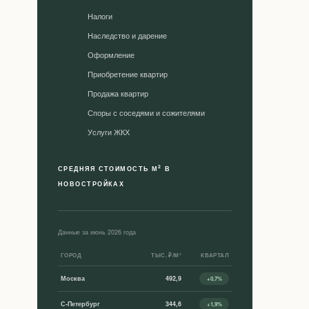
Налоги
Наследство и дарение
Оформление
Приобретение квартир
Продажа квартир
Споры с соседями и сожителями
Уcлуги ЖКХ
2
СРЕДНЯЯ СТОИМОСТЬ М
В
НОВОСТРОЙКАХ
Данные за июнь 2026 года
ГОРОД
ТЫС. ₽/М²
КВАРТАЛ
Москва
492,9
+0,7%
С-Петербург
344,6
+1,9%