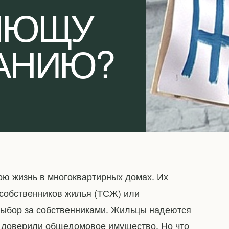
ЯЮЩУ
АНИЮ?
ою жизнь в многоквартирных домах. Их
собственников жилья (ТСЖ) или
ыбор за собственниками. Жильцы надеются
му доверили общедомовое имущество. Но что