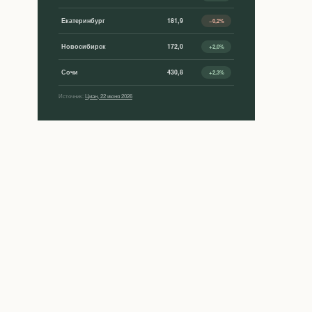
Екатеринбург
181,9
−0,2%
Новосибирск
172,0
+2,0%
Сочи
430,8
+2,3%
Источник:
Циан, 22 июня 2026