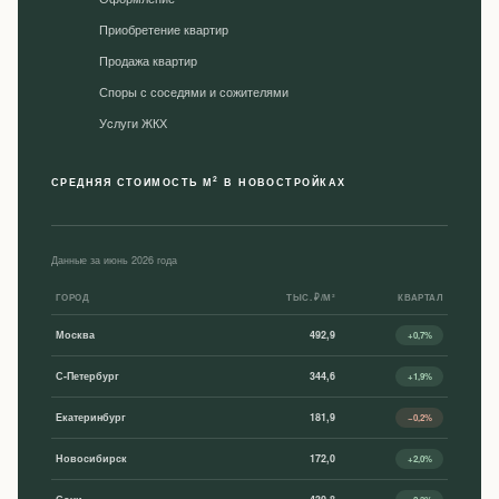
Приобретение квартир
Продажа квартир
Споры с соседями и сожителями
Уcлуги ЖКХ
2
СРЕДНЯЯ СТОИМОСТЬ М
В НОВОСТРОЙКАХ
Данные за июнь 2026 года
ГОРОД
ТЫС. ₽/М²
КВАРТАЛ
Москва
492,9
+0,7%
С-Петербург
344,6
+1,9%
Екатеринбург
181,9
−0,2%
Новосибирск
172,0
+2,0%