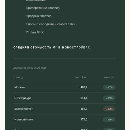
Приобретение квартир
Продажа квартир
Споры с соседями и сожителями
Уcлуги ЖКХ
2
СРЕДНЯЯ СТОИМОСТЬ М
В НОВОСТРОЙКАХ
Данные за июнь 2026 года
ГОРОД
ТЫС. ₽/М²
КВАРТАЛ
Москва
492,9
+0,7%
С-Петербург
344,6
+1,9%
Екатеринбург
181,9
−0,2%
Новосибирск
172,0
+2,0%