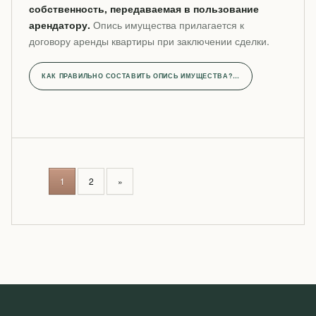
собственность, передаваемая в пользование
арендатору.
Опись имущества прилагается к
договору аренды квартиры при заключении сделки.
КАК ПРАВИЛЬНО СОСТАВИТЬ ОПИСЬ ИМУЩЕСТВА?…
P
1
2
»
O
S
T
S
N
A
V
I