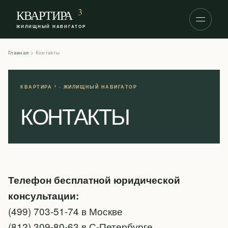
S
3
КВАРТИРА
k
ЖИЛИЩНЫЙ НАВИГАТОР
i
p
Главная
>
Контакты
t
o
c
o
КОНТАКТЫ
n
t
e
n
t
Телефон бесплатной юридической
консультации:
(499) 703-51-74 в Москве
(812) 309-80-63 в С-Петербурге