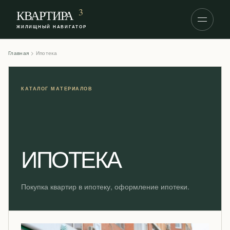
S
3
КВАРТИРА
k
ЖИЛИЩНЫЙ НАВИГАТОР
i
p
Главная
>
Ипотека
t
o
c
o
n
t
e
n
ИПОТЕКА
t
Покупка квартир в ипотеку, оформление ипотеки.