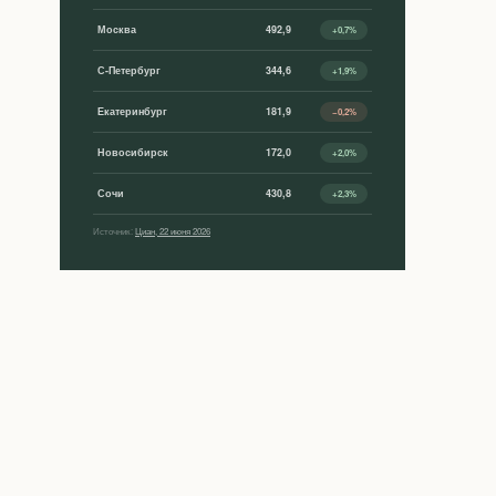
Москва
492,9
+0,7%
С-Петербург
344,6
+1,9%
Екатеринбург
181,9
−0,2%
Новосибирск
172,0
+2,0%
Сочи
430,8
+2,3%
Источник:
Циан, 22 июня 2026