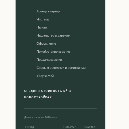
Аренда квартир
Ипотека
Налоги
Наследство и дарение
Оформление
Приобретение квартир
Продажа квартир
Споры с соседями и сожителями
Уcлуги ЖКХ
2
СРЕДНЯЯ СТОИМОСТЬ М
В
НОВОСТРОЙКАХ
Данные за июнь 2026 года
ГОРОД
ТЫС. ₽/М²
КВАРТАЛ