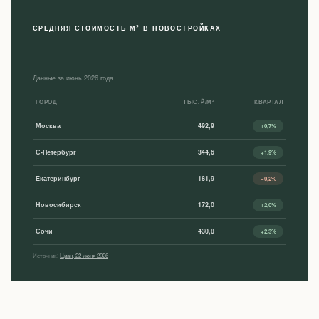
2
СРЕДНЯЯ СТОИМОСТЬ М
В НОВОСТРОЙКАХ
Данные за июнь 2026 года
ГОРОД
ТЫС. ₽/М²
КВАРТАЛ
Москва
492,9
+0,7%
С-Петербург
344,6
+1,9%
Екатеринбург
181,9
−0,2%
Новосибирск
172,0
+2,0%
Сочи
430,8
+2,3%
Источник:
Циан, 22 июня 2026