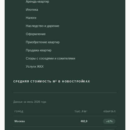
Аренда квартир
Ипотека
Налоги
Наследство и дарение
Оформление
Приобретение квартир
Продажа квартир
Споры с соседями и сожителями
Уcлуги ЖКХ
2
СРЕДНЯЯ СТОИМОСТЬ М
В НОВОСТРОЙКАХ
Данные за июнь 2026 года
ГОРОД
ТЫС. ₽/М²
КВАРТАЛ
Москва
492,9
+0,7%