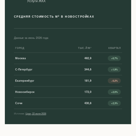
Уcлуги ЖКХ
2
СРЕДНЯЯ СТОИМОСТЬ М
В НОВОСТРОЙКАХ
Данные за июнь 2026 года
ГОРОД
ТЫС. ₽/М²
КВАРТАЛ
Москва
492,9
+0,7%
С-Петербург
344,6
+1,9%
Екатеринбург
181,9
−0,2%
Новосибирск
172,0
+2,0%
Сочи
430,8
+2,3%
Источник:
Циан, 22 июня 2026