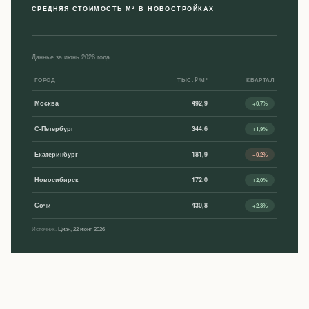
2
СРЕДНЯЯ СТОИМОСТЬ М
В НОВОСТРОЙКАХ
Данные за июнь 2026 года
ГОРОД
ТЫС. ₽/М²
КВАРТАЛ
Москва
492,9
+0,7%
С-Петербург
344,6
+1,9%
Екатеринбург
181,9
−0,2%
Новосибирск
172,0
+2,0%
Сочи
430,8
+2,3%
Источник:
Циан, 22 июня 2026