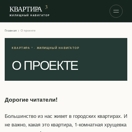
S
3
КВАРТИРА
k
ЖИЛИЩНЫЙ НАВИГАТОР
i
p
Главная
>
О проекте
t
o
c
o
О ПРОЕКТЕ
n
t
e
n
t
Дорогие читатели!
Большинство из нас живет в городских квартирах. И
не важно, какая это квартира, 1-комнатная хрущевка