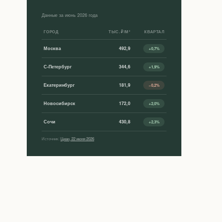
Данные за июнь 2026 года
ГОРОД
ТЫС. ₽/М²
КВАРТАЛ
Москва
492,9
+0,7%
С-Петербург
344,6
+1,9%
Екатеринбург
181,9
−0,2%
Новосибирск
172,0
+2,0%
Сочи
430,8
+2,3%
Источник:
Циан, 22 июня 2026