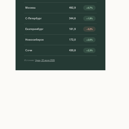
Москва
492,9
+0,7%
С-Петербург
344,6
+1,9%
Екатеринбург
181,9
−0,2%
Новосибирск
172,0
+2,0%
Сочи
430,8
+2,3%
Источник:
Циан, 22 июня 2026