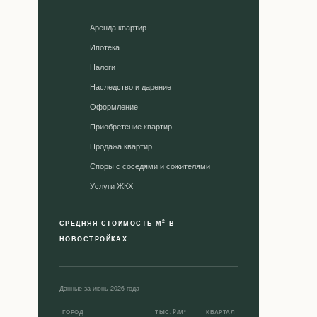
Аренда квартир
Ипотека
Налоги
Наследство и дарение
Оформление
Приобретение квартир
Продажа квартир
Споры с соседями и сожителями
Уcлуги ЖКХ
2
СРЕДНЯЯ СТОИМОСТЬ М
В
НОВОСТРОЙКАХ
Данные за июнь 2026 года
ГОРОД
ТЫС. ₽/М²
КВАРТАЛ