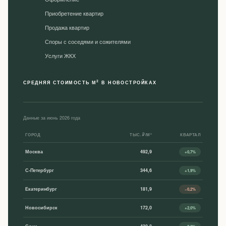
Приобретение квартир
Продажа квартир
Споры с соседями и сожителями
Уcлуги ЖКХ
2
СРЕДНЯЯ СТОИМОСТЬ М
В НОВОСТРОЙКАХ
Данные за июнь 2026 года
ГОРОД
ТЫС. ₽/М²
КВАРТАЛ
Москва
492,9
+0,7%
С-Петербург
344,6
+1,9%
Екатеринбург
181,9
−0,2%
Новосибирск
172,0
+2,0%