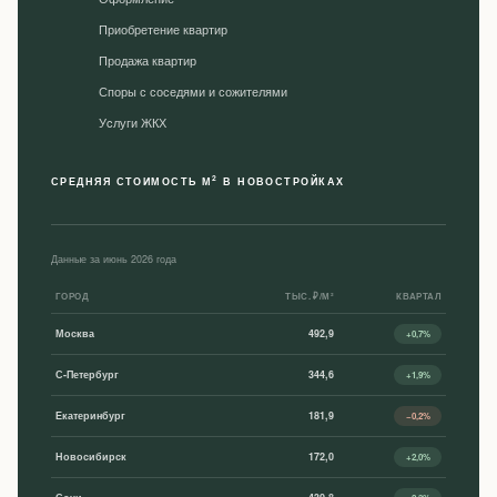
Приобретение квартир
Продажа квартир
Споры с соседями и сожителями
Уcлуги ЖКХ
2
СРЕДНЯЯ СТОИМОСТЬ М
В НОВОСТРОЙКАХ
Данные за июнь 2026 года
ГОРОД
ТЫС. ₽/М²
КВАРТАЛ
Москва
492,9
+0,7%
С-Петербург
344,6
+1,9%
Екатеринбург
181,9
−0,2%
Новосибирск
172,0
+2,0%