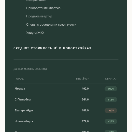
Приобретение квартир
Продажа квартир
Споры с соседями и сожителями
Уcлуги ЖКХ
2
СРЕДНЯЯ СТОИМОСТЬ М
В НОВОСТРОЙКАХ
Данные за июнь 2026 года
ГОРОД
ТЫС. ₽/М²
КВАРТАЛ
Москва
492,9
+0,7%
С-Петербург
344,6
+1,9%
Екатеринбург
181,9
−0,2%
Новосибирск
172,0
+2,0%