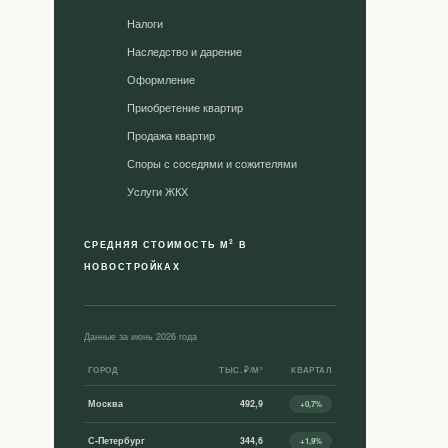
Налоги
Наследство и дарение
Оформление
Приобретение квартир
Продажа квартир
Споры с соседями и сожителями
Уcлуги ЖКХ
2
СРЕДНЯЯ СТОИМОСТЬ М
В
НОВОСТРОЙКАХ
Данные за июнь 2026 года
ГОРОД
ТЫС. ₽/М²
КВАРТАЛ
Москва
492,9
+0,7%
С-Петербург
344,6
+1,9%