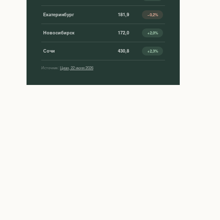
Екатеринбург
181,9
−0,2%
Новосибирск
172,0
+2,0%
Сочи
430,8
+2,3%
Источник:
Циан, 22 июня 2026