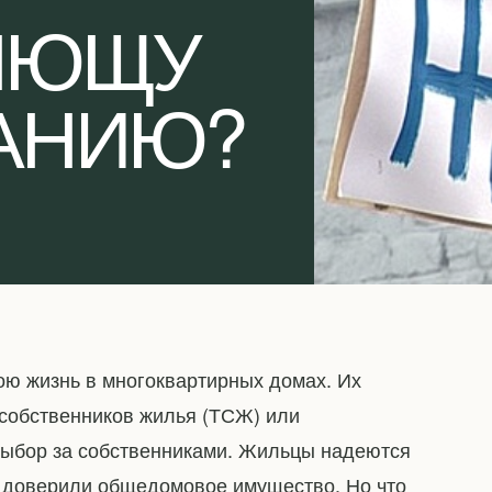
ЯЮЩУ
АНИЮ?
ою жизнь в многоквартирных домах. Их
собственников жилья (ТСЖ) или
ыбор за собственниками. Жильцы надеются
му доверили общедомовое имущество. Но что