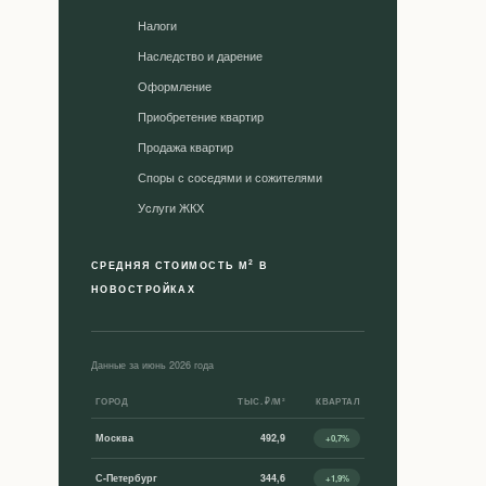
Налоги
Наследство и дарение
Оформление
Приобретение квартир
Продажа квартир
Споры с соседями и сожителями
Уcлуги ЖКХ
2
СРЕДНЯЯ СТОИМОСТЬ М
В
НОВОСТРОЙКАХ
Данные за июнь 2026 года
ГОРОД
ТЫС. ₽/М²
КВАРТАЛ
Москва
492,9
+0,7%
С-Петербург
344,6
+1,9%