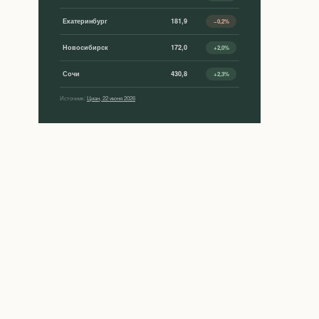
Екатеринбург
181,9
−0,2%
Новосибирск
172,0
+2,0%
Сочи
430,8
+2,3%
Источник:
Циан, 22 июня 2026