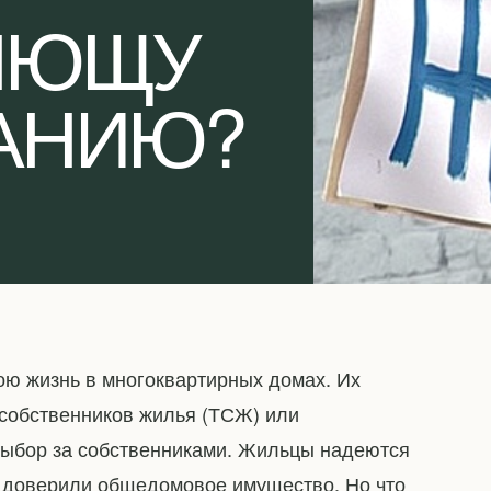
ЯЮЩУ
АНИЮ?
ою жизнь в многоквартирных домах. Их
собственников жилья (ТСЖ) или
ыбор за собственниками. Жильцы надеются
му доверили общедомовое имущество. Но что