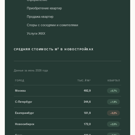
Приобретение квартир
Продажа квартир
Споры с соседями и сожителями
Уcлуги ЖКХ
2
СРЕДНЯЯ СТОИМОСТЬ М
В НОВОСТРОЙКАХ
Данные за июнь 2026 года
ГОРОД
ТЫС. ₽/М²
КВАРТАЛ
Москва
492,9
+0,7%
С-Петербург
344,6
+1,9%
Екатеринбург
181,9
−0,2%
Новосибирск
172,0
+2,0%