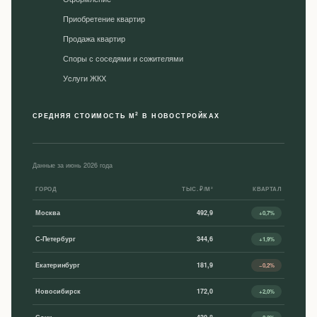
Приобретение квартир
Продажа квартир
Споры с соседями и сожителями
Уcлуги ЖКХ
2
СРЕДНЯЯ СТОИМОСТЬ М
В НОВОСТРОЙКАХ
Данные за июнь 2026 года
ГОРОД
ТЫС. ₽/М²
КВАРТАЛ
Москва
492,9
+0,7%
С-Петербург
344,6
+1,9%
Екатеринбург
181,9
−0,2%
Новосибирск
172,0
+2,0%