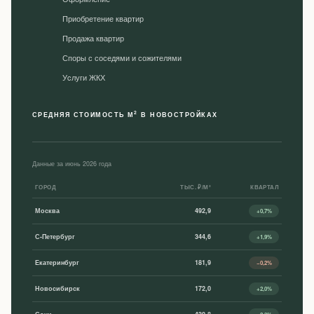
Приобретение квартир
Продажа квартир
Споры с соседями и сожителями
Уcлуги ЖКХ
2
СРЕДНЯЯ СТОИМОСТЬ М
В НОВОСТРОЙКАХ
Данные за июнь 2026 года
ГОРОД
ТЫС. ₽/М²
КВАРТАЛ
Москва
492,9
+0,7%
С-Петербург
344,6
+1,9%
Екатеринбург
181,9
−0,2%
Новосибирск
172,0
+2,0%