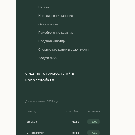
Налоги
Наследство и дарение
Оформление
Приобретение квартир
Продажа квартир
Споры с соседями и сожителями
Уcлуги ЖКХ
2
СРЕДНЯЯ СТОИМОСТЬ М
В
НОВОСТРОЙКАХ
Данные за июнь 2026 года
ГОРОД
ТЫС. ₽/М²
КВАРТАЛ
Москва
492,9
+0,7%
С-Петербург
344,6
+1,9%