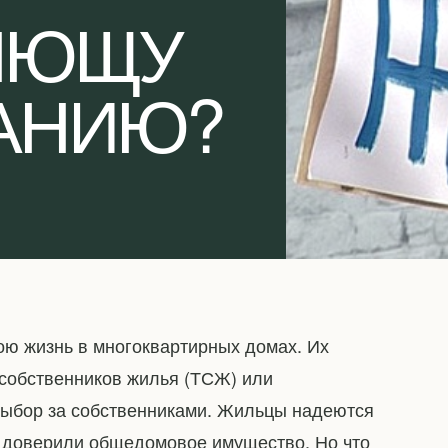
ЯЮЩУ
АНИЮ?
ою жизнь в многоквартирных домах. Их
собственников жилья (ТСЖ) или
ыбор за собственниками. Жильцы надеются
му доверили общедомовое имущество. Но что