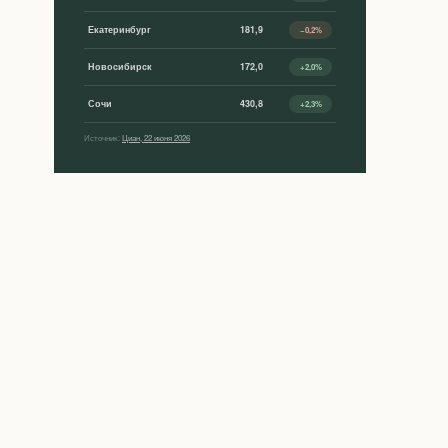
Екатеринбург
181,9
−0,2%
Новосибирск
172,0
+2,0%
Сочи
430,8
+2,3%
Источник:
Циан, 22 июня 2026