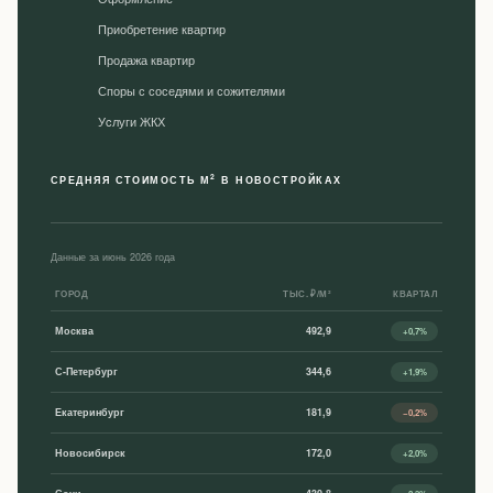
Приобретение квартир
Продажа квартир
Споры с соседями и сожителями
Уcлуги ЖКХ
2
СРЕДНЯЯ СТОИМОСТЬ М
В НОВОСТРОЙКАХ
Данные за июнь 2026 года
ГОРОД
ТЫС. ₽/М²
КВАРТАЛ
Москва
492,9
+0,7%
С-Петербург
344,6
+1,9%
Екатеринбург
181,9
−0,2%
Новосибирск
172,0
+2,0%