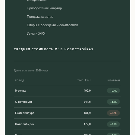
Приобретение квартир
Продажа квартир
Споры с соседями и сожителями
Уcлуги ЖКХ
2
СРЕДНЯЯ СТОИМОСТЬ М
В НОВОСТРОЙКАХ
Данные за июнь 2026 года
ГОРОД
ТЫС. ₽/М²
КВАРТАЛ
Москва
492,9
+0,7%
С-Петербург
344,6
+1,9%
Екатеринбург
181,9
−0,2%
Новосибирск
172,0
+2,0%