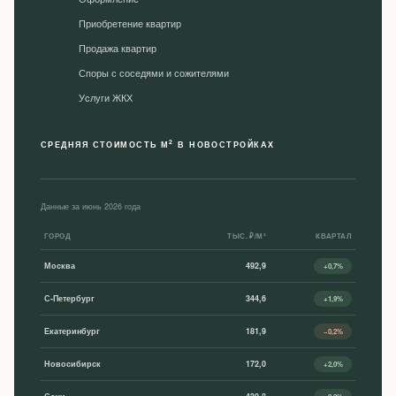
Приобретение квартир
Продажа квартир
Споры с соседями и сожителями
Уcлуги ЖКХ
2
СРЕДНЯЯ СТОИМОСТЬ М
В НОВОСТРОЙКАХ
Данные за июнь 2026 года
ГОРОД
ТЫС. ₽/М²
КВАРТАЛ
Москва
492,9
+0,7%
С-Петербург
344,6
+1,9%
Екатеринбург
181,9
−0,2%
Новосибирск
172,0
+2,0%