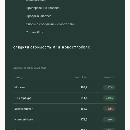
Приобретение квартир
Продажа квартир
Споры с соседями и сожителями
Уcлуги ЖКХ
2
СРЕДНЯЯ СТОИМОСТЬ М
В НОВОСТРОЙКАХ
Данные за июнь 2026 года
ГОРОД
ТЫС. ₽/М²
КВАРТАЛ
Москва
492,9
+0,7%
С-Петербург
344,6
+1,9%
Екатеринбург
181,9
−0,2%
Новосибирск
172,0
+2,0%