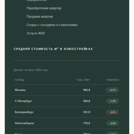
Приобретение квартир
Продажа квартир
Споры с соседями и сожителями
Уcлуги ЖКХ
2
СРЕДНЯЯ СТОИМОСТЬ М
В НОВОСТРОЙКАХ
Данные за июнь 2026 года
ГОРОД
ТЫС. ₽/М²
КВАРТАЛ
Москва
492,9
+0,7%
С-Петербург
344,6
+1,9%
Екатеринбург
181,9
−0,2%
Новосибирск
172,0
+2,0%