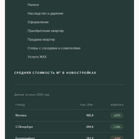
Налоги
Наследство и дарение
Оформление
Приобретение квартир
Продажа квартир
Споры с соседями и сожителями
Уcлуги ЖКХ
2
СРЕДНЯЯ СТОИМОСТЬ М
В НОВОСТРОЙКАХ
Данные за июнь 2026 года
ГОРОД
ТЫС. ₽/М²
КВАРТАЛ
Москва
492,9
+0,7%
С-Петербург
344,6
+1,9%
Екатеринбург
181,9
−0,2%