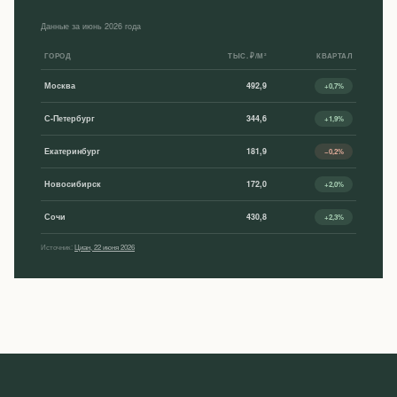
Данные за июнь 2026 года
ГОРОД
ТЫС. ₽/М²
КВАРТАЛ
Москва
492,9
+0,7%
С-Петербург
344,6
+1,9%
Екатеринбург
181,9
−0,2%
Новосибирск
172,0
+2,0%
Сочи
430,8
+2,3%
Источник:
Циан, 22 июня 2026