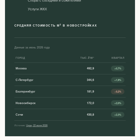
Споры с соседями и сожителями
Уcлуги ЖКХ
2
СРЕДНЯЯ СТОИМОСТЬ М
В НОВОСТРОЙКАХ
Данные за июнь 2026 года
ГОРОД
ТЫС. ₽/М²
КВАРТАЛ
Москва
492,9
+0,7%
С-Петербург
344,6
+1,9%
Екатеринбург
181,9
−0,2%
Новосибирск
172,0
+2,0%
Сочи
430,8
+2,3%
Источник:
Циан, 22 июня 2026