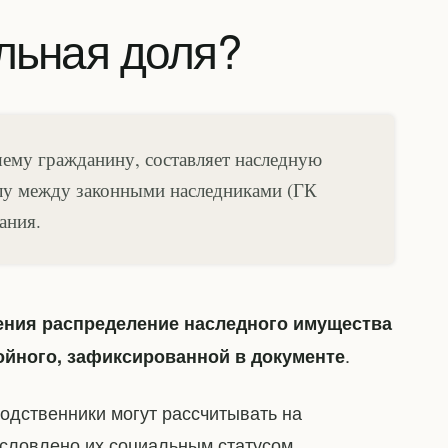
ельная доля?
ему гражданину, составляет наследную
лу между законными наследниками (ГК
ания.
ения распределение наследного имущества
.
ойного, зафиксированной в документе
родственники могут рассчитывать на
словлено их социальным статусом.