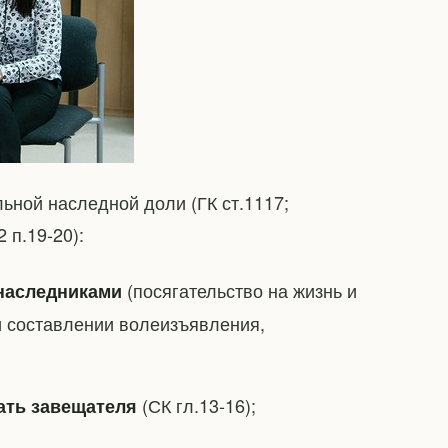
ьной наследной доли (ГК ст.1117;
 п.19-20):
(посягательство на жизнь и
наследниками
и составлении волеизъявления,
(СК гл.13-16);
ать завещателя