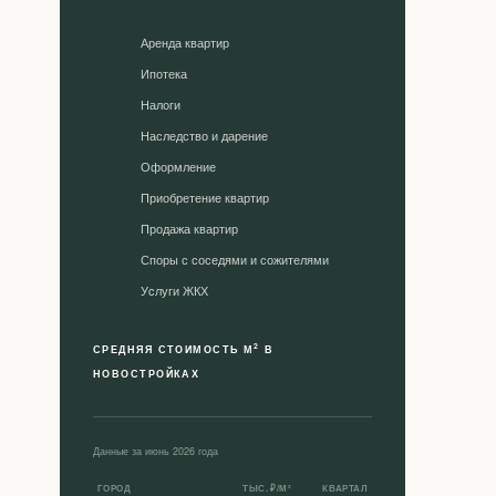
Аренда квартир
Ипотека
Налоги
Наследство и дарение
Оформление
Приобретение квартир
Продажа квартир
Споры с соседями и сожителями
Уcлуги ЖКХ
2
СРЕДНЯЯ СТОИМОСТЬ М
В
НОВОСТРОЙКАХ
Данные за июнь 2026 года
ГОРОД
ТЫС. ₽/М²
КВАРТАЛ