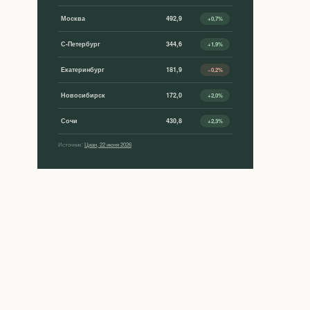
Москва
492,9
+0,7%
С-Петербург
344,6
+1,9%
Екатеринбург
181,9
−0,2%
Новосибирск
172,0
+2,0%
Сочи
430,8
+2,3%
Источник:
Циан, 22 июня 2026