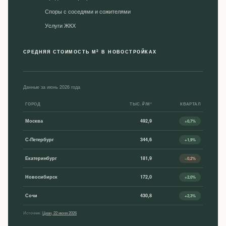
Споры с соседями и сожителями
Уcлуги ЖКХ
2
СРЕДНЯЯ СТОИМОСТЬ М
В НОВОСТРОЙКАХ
Данные за июнь 2026 года
ГОРОД
ТЫС. ₽/М²
КВАРТАЛ
Москва
492,9
+0,7%
С-Петербург
344,6
+1,9%
Екатеринбург
181,9
−0,2%
Новосибирск
172,0
+2,0%
Сочи
430,8
+2,3%
Источник:
Циан, 22 июня 2026