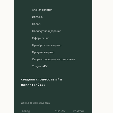
Аренда квартир
Ипотека
Налоги
Наследство и дарение
Оформление
Приобретение квартир
Продажа квартир
Споры с соседями и сожителями
Уcлуги ЖКХ
2
СРЕДНЯЯ СТОИМОСТЬ М
В
НОВОСТРОЙКАХ
Данные за июнь 2026 года
ГОРОД
ТЫС. ₽/М²
КВАРТАЛ