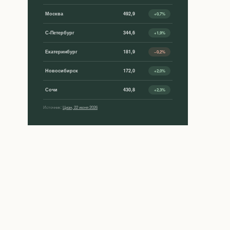
Москва
492,9
+0,7%
С-Петербург
344,6
+1,9%
Екатеринбург
181,9
−0,2%
Новосибирск
172,0
+2,0%
Сочи
430,8
+2,3%
Источник:
Циан, 22 июня 2026