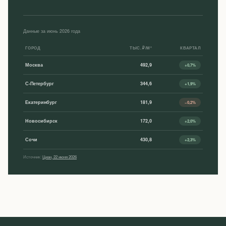
Данные за июнь 2026 года
ГОРОД
ТЫС. ₽/М²
КВАРТАЛ
Москва
492,9
+0,7%
С-Петербург
344,6
+1,9%
Екатеринбург
181,9
−0,2%
Новосибирск
172,0
+2,0%
Сочи
430,8
+2,3%
Источник:
Циан, 22 июня 2026