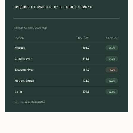
2
СРЕДНЯЯ СТОИМОСТЬ М
В НОВОСТРОЙКАХ
Данные за июнь 2026 года
ГОРОД
ТЫС. ₽/М²
КВАРТАЛ
Москва
492,9
+0,7%
С-Петербург
344,6
+1,9%
Екатеринбург
181,9
−0,2%
Новосибирск
172,0
+2,0%
Сочи
430,8
+2,3%
Источник:
Циан, 22 июня 2026