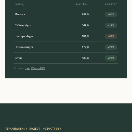
ГОРОД
ТЫС. ₽/М²
КВАРТАЛ
Москва
492,9
+0,7%
С-Петербург
344,6
+1,9%
Екатеринбург
181,9
−0,2%
Новосибирск
172,0
+2,0%
Сочи
430,8
+2,3%
Источник:
Циан, 22 июня 2026
ПЕРСОНАЛЬНЫЙ ПОДБОР НОВОСТРОЕК