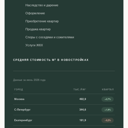
Наследство и дарение
Оформление
Приобретение квартир
Продажа квартир
Споры с соседями и сожителями
Уcлуги ЖКХ
2
СРЕДНЯЯ СТОИМОСТЬ М
В НОВОСТРОЙКАХ
Данные за июнь 2026 года
ГОРОД
ТЫС. ₽/М²
КВАРТАЛ
Москва
492,9
+0,7%
С-Петербург
344,6
+1,9%
Екатеринбург
181,9
−0,2%