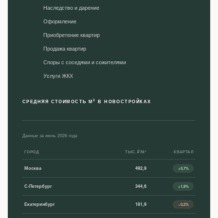
Наследство и дарение
Оформление
Приобретение квартир
Продажа квартир
Споры с соседями и сожителями
Уcлуги ЖКХ
2
СРЕДНЯЯ СТОИМОСТЬ М
В НОВОСТРОЙКАХ
Данные за июнь 2026 года
ГОРОД
ТЫС. ₽/М²
КВАРТАЛ
Москва
492,9
+0,7%
С-Петербург
344,6
+1,9%
Екатеринбург
181,9
−0,2%