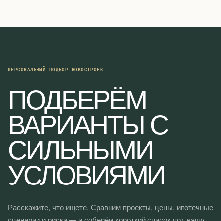
V
I
G
A
T
I
ПЕРСОНАЛЬНЫЙ ПОДБОР НОВОСТРОЕК
O
ПОДБЕРЁМ
N
ВАРИАНТЫ С
СИЛЬНЫМИ
УСЛОВИЯМИ
Расскажите, что ищете. Сравним проекты, цены, ипотечные
сценарии и риски — и соберём короткий список под вашу