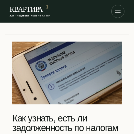
S
3
КВАРТИРА
k
ЖИЛИЩНЫЙ НАВИГАТОР
i
p
t
o
c
o
n
t
e
n
t
Как узнать, есть ли
задолженность по налогам