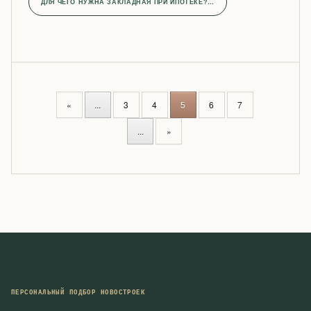
ДЛЯ ЧЕГО НУЖНА ЗАКЛАДНАЯ ПРИ ИПОТЕКЕ?…
P
«
...
3
4
5
6
7
O
S
...
»
T
S
N
A
V
I
G
A
T
I
ПЕРСОНАЛЬНЫЙ ПОДБОР НОВОСТРОЕК
O