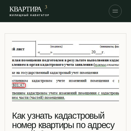
S
3
КВАРТИРА
k
ЖИЛИЩНЫЙ НАВИГАТОР
i
p
t
o
c
o
n
t
e
n
t
Как узнать кадастровый
номер квартиры по адресу