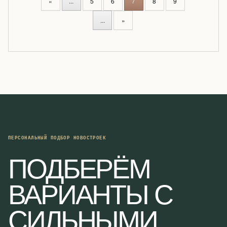
«
...
5
6
7
8
9
O
S
...
»
T
S
N
A
V
I
G
A
T
I
ПЕРСОНАЛЬНЫЙ ПОДБОР НОВОСТРОЕК
O
ПОДБЕРЁМ
N
ВАРИАНТЫ С
СИЛЬНЫМИ