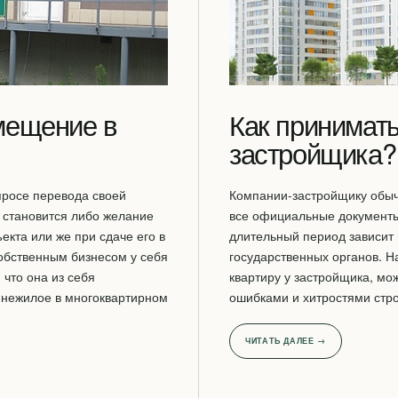
мещение в
Как принимать
застройщика?
просе перевода своей
Компании-застройщику обыч
 становится либо желание
все официальные документы 
кта или же при сдаче его в
длительный период зависит 
собственным бизнесом у себя
государственных органов. На
 что она из себя
квартиру у застройщика, мо
 нежилое в многоквартирном
ошибками и хитростями стр
ЧИТАТЬ ДАЛЕЕ →