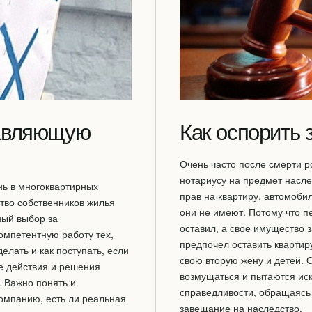
равляющую
Как оспорить 
Очень часто после смерти р
нотариусу на предмет насле
нь в многоквартирных
прав на квартиру, автомоби
тво собственников жилья
они не имеют. Потому что п
ный выбор за
оставил, а свое имущество 
омпетентную работу тех,
предпочел оставить квартир
лать и как поступать, если
свою вторую жену и детей.
е действия и решения
возмущаться и пытаются иск
 Важно понять и
справедливости, обращаясь 
омпанию, есть ли реальная
завещание на наследство.