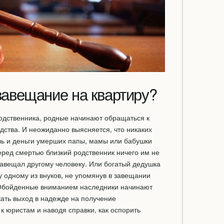
завещание на квартиру?
одственника, родные начинают обращаться к
дства. И неожиданно выясняется, что никаких
ль и деньги умерших папы, мамы или бабушки
еред смертью близкий родственник ничего им не
завещал другому человеку. Или богатый дедушка
у одному из внуков, не упомянув в завещании
 Обойденные вниманием наследники начинают
ать выход в надежде на получение
к юристам и наводя справки, как оспорить