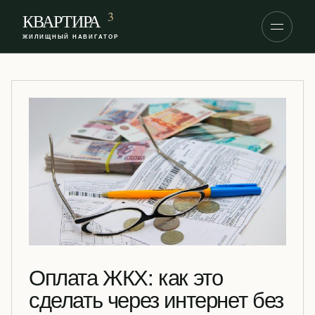
S
3
КВАРТИРА
k
ЖИЛИЩНЫЙ НАВИГАТОР
i
p
t
o
c
o
n
t
e
n
t
Оплата ЖКХ: как это
сделать через интернет без