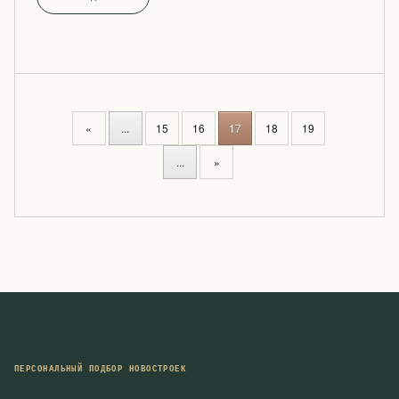
P
«
...
15
16
17
18
19
O
S
...
»
T
S
N
A
V
I
G
A
T
I
ПЕРСОНАЛЬНЫЙ ПОДБОР НОВОСТРОЕК
O