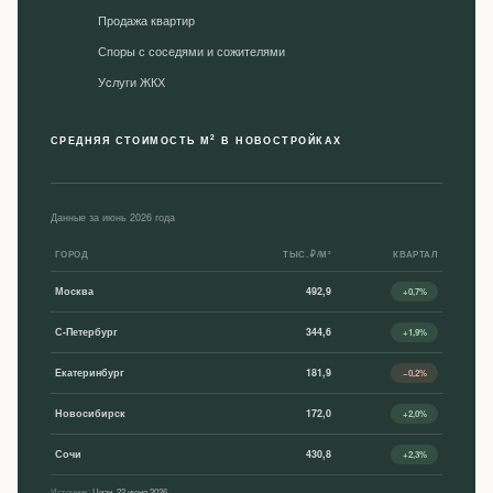
Продажа квартир
Споры с соседями и сожителями
Уcлуги ЖКХ
2
СРЕДНЯЯ СТОИМОСТЬ М
В НОВОСТРОЙКАХ
Данные за июнь 2026 года
ГОРОД
ТЫС. ₽/М²
КВАРТАЛ
Москва
492,9
+0,7%
С-Петербург
344,6
+1,9%
Екатеринбург
181,9
−0,2%
Новосибирск
172,0
+2,0%
Сочи
430,8
+2,3%
Источник:
Циан, 22 июня 2026