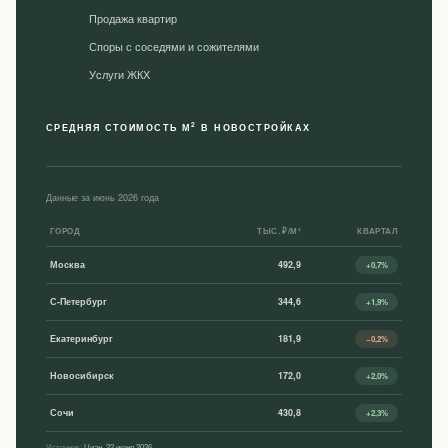
Продажа квартир
Споры с соседями и сожителями
Уcлуги ЖКХ
2
СРЕДНЯЯ СТОИМОСТЬ М
В НОВОСТРОЙКАХ
Данные за июнь 2026 года
ГОРОД
ТЫС. ₽/М²
КВАРТАЛ
Москва
492,9
+0,7%
С-Петербург
344,6
+1,9%
Екатеринбург
181,9
−0,2%
Новосибирск
172,0
+2,0%
Сочи
430,8
+2,3%
Источник:
Циан, 22 июня 2026