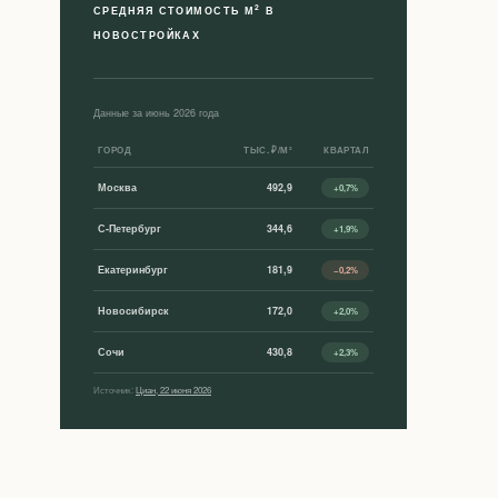
2
СРЕДНЯЯ СТОИМОСТЬ М
В
НОВОСТРОЙКАХ
Данные за июнь 2026 года
ГОРОД
ТЫС. ₽/М²
КВАРТАЛ
Москва
492,9
+0,7%
С-Петербург
344,6
+1,9%
Екатеринбург
181,9
−0,2%
Новосибирск
172,0
+2,0%
Сочи
430,8
+2,3%
Источник:
Циан, 22 июня 2026