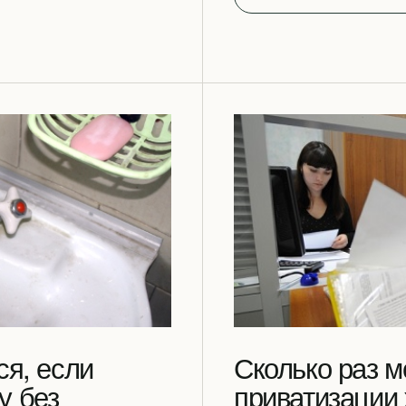
ся, если
Сколько раз м
у без
приватизации