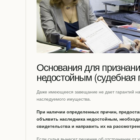
Основания для признани
недостойным (судебная 
Даже имеющееся завещание не дает гарантий н
наследуемого имущества.
При наличии определенных причин, предост
объявить наследника недостойным, необход
свидетельства и направить их на рассмотрен
Если судья вынесет решение об отстранении от 