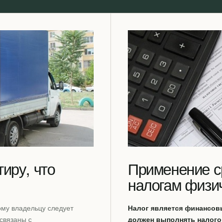
тиру, что
Применение с
налогам физи
ому владельцу следует
Налог является финансов
связаны с
должен выполнять налого