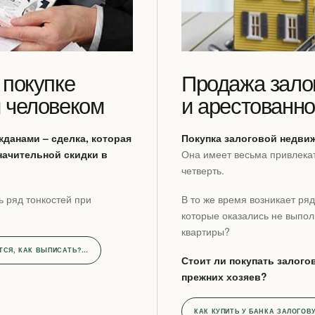
 покупке
Продажа залог
 человеком
и арестованн
данами – сделка, которая
Покупка залоговой недви
начительной скидки в
Она имеет весьма привлека
четверть.
ь ряд тонкостей при
В то же время возникает ряд
которые оказались не выпол
квартиры?
ТСЯ, КАК ВЫПИСАТЬ?…
Стоит ли покупать залого
прежних хозяев?
КАК КУПИТЬ У БАНКА ЗАЛОГО