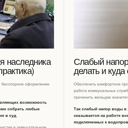
я наследника
Слабый напор 
практика)
делать и куда
а бесспорное оформление
Обеспечить комфортное про
работа коммунальных служб
причинить жильцам значите
авляющих возможность
имо собрать любые
Так слабый напор воды в
ие в суд
.
сказывается на работе все
подключенных к водопров
участия в завещательном