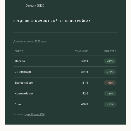
Уcлуги ЖКХ
2
СРЕДНЯЯ СТОИМОСТЬ М
В НОВОСТРОЙКАХ
Данные за июнь 2026 года
ГОРОД
ТЫС. ₽/М²
КВАРТАЛ
Москва
492,9
+0,7%
С-Петербург
344,6
+1,9%
Екатеринбург
181,9
−0,2%
Новосибирск
172,0
+2,0%
Сочи
430,8
+2,3%
Источник:
Циан, 22 июня 2026